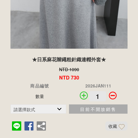
★日系麻花辮繩粗針織連帽外套★
NTD 1090
NTD 730
商品編號
2026JAN111
數量
目前不開放銷售
收藏