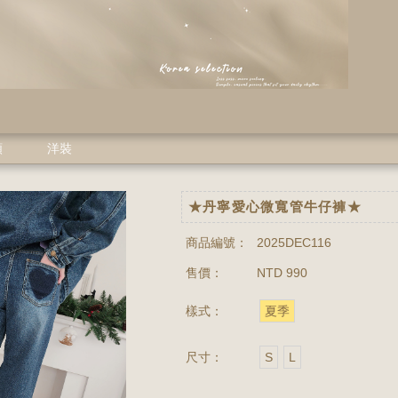
類
洋裝
★丹寧愛心微寬管牛仔褲★
商品編號：
2025DEC116
售價：
NTD 990
樣式：
夏季
尺寸：
S
L