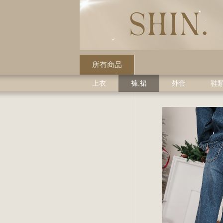
所有商品
上衣
褲.裙
外套
鞋