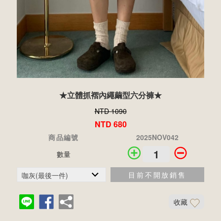
★立體抓褶內繩繭型六分褲★
NTD 1090
NTD 680
商品編號
2025NOV042
數量
目前不開放銷售
收藏