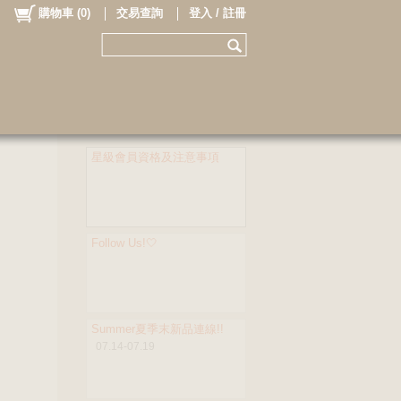
購物車
(
0
)
交易查詢
登入 / 註冊
星級會員資格及注意事項
Follow Us!🤍
Summer夏季末新品連線!!
07.14-07.19