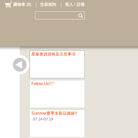
購物車
(
0
)
交易查詢
登入 / 註冊
星級會員資格及注意事項
Follow Us!🤍
Summer夏季末新品連線!!
07.14-07.19