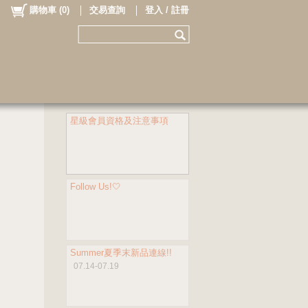
購物車
(
0
)
交易查詢
登入 / 註冊
星級會員資格及注意事項
Follow Us!🤍
Summer夏季末新品連線!!
07.14-07.19