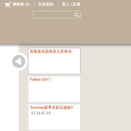
購物車
(
0
)
交易查詢
登入 / 註冊
星級會員資格及注意事項
Follow Us!🤍
Summer夏季末新品連線!!
07.14-07.19