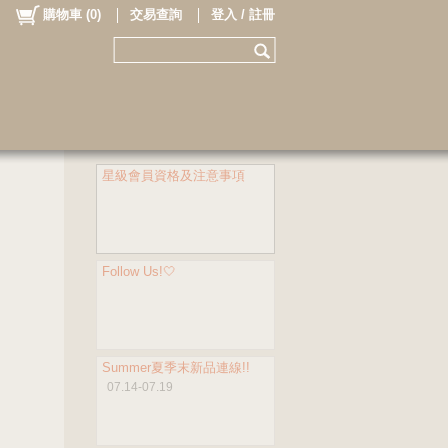
購物車
(
0
)
交易查詢
登入 / 註冊
星級會員資格及注意事項
Follow Us!🤍
Summer夏季末新品連線!!
07.14-07.19