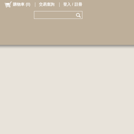
購物車
(
0
)
交易查詢
登入 / 註冊
星級會員資格及注意事項
Follow Us!🤍
Summer夏季末新品連線!!
07.14-07.19